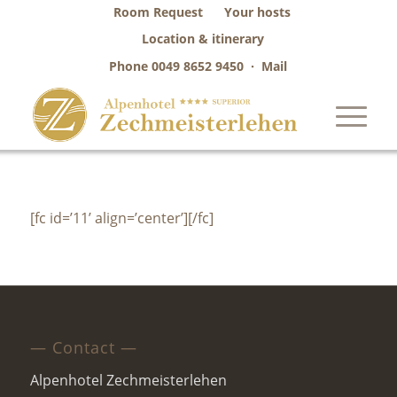
Room Request
Your hosts
Location & itinerary
Phone
0049 8652 9450
·
Mail
[fc id=’11’ align=’center’][/fc]
— Contact —
Alpenhotel Zechmeisterlehen