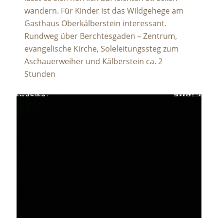
wandern. Für Kinder ist das Wildgehege am
Gasthaus Oberkälberstein interessant.
Rundweg über Berchtesgaden – Zentrum,
evangelische Kirche, Soleleitungssteg zum
Aschauerweiher und Kälberstein ca. 2
Stunden