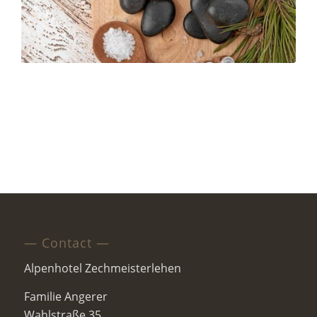
— Contact —
Alpenhotel Zechmeisterlehen
Familie Angerer
Wahlstraße 35